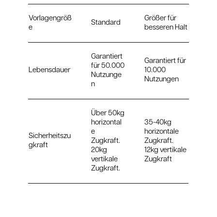
Vorlagengröß
Größer für
Standard
e
besseren Halt
Garantiert
Garantiert für
für 50.000
Lebensdauer
10.000
Nutzunge
Nutzungen
n
Über 50kg
horizontal
35-40kg
e
horizontale
Sicherheitszu
Zugkraft.
Zugkraft.
gkraft
20kg
12kg vertikale
vertikale
Zugkraft
Zugkraft.