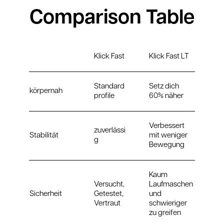
Comparison Table
Klick Fast
Klick Fast LT
Standard
Setz dich
körpernah
profile
60% näher
Verbessert
zuverlässi
Stabilität
mit weniger
g
Bewegung
Kaum
Versucht,
Laufmaschen
Sicherheit
Getestet,
und
Vertraut
schwieriger
zu greifen