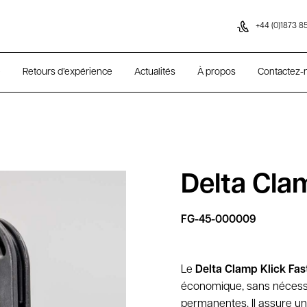
Aller au contenu
+44 (0)1873 8
e
Retours d’expérience
Actualités
À propos
Contactez-
Delta Clam
FG-45-000009
Le
Delta Clamp Klick Fas
économique, sans nécessit
permanentes. Il assure u