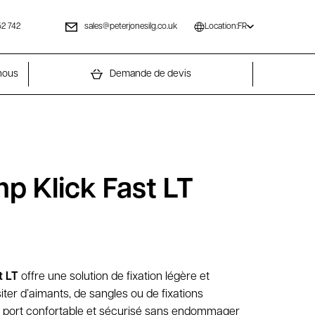
52 742
sales@peterjonesilg.co.uk
Location:
FR
nous
Demande de devis
p Klick Fast LT
t LT
offre une solution de fixation légère et
er d’aimants, de sangles ou de fixations
n port confortable et sécurisé sans endommager