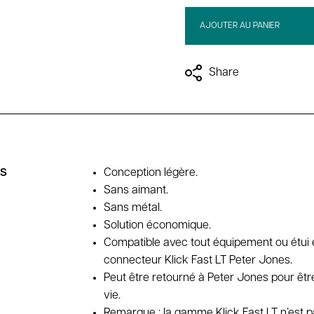
AJOUTER AU PANIER
Share
es
Conception légère.
Sans aimant.
Sans métal.
Solution économique.
Compatible avec tout équipement ou étui 
connecteur Klick Fast LT Peter Jones.
Peut être retourné à Peter Jones pour être
vie.
Remarque : la gamme Klick Fast LT n’est 