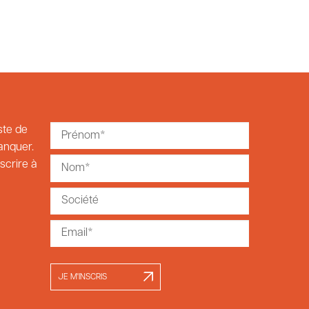
ste de
manquer.
scrire à
JE M'INSCRIS